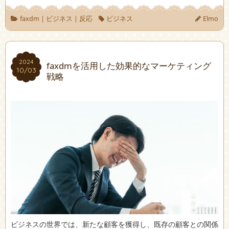
faxdm
|
ビジネス
|
反応
ビジネス
Elmo
2024
2024
faxdmを活用した効果的なマーケティング
10/03
10/03
戦略
ビジネスの世界では、新たな顧客を獲得し、既存の顧客との関係