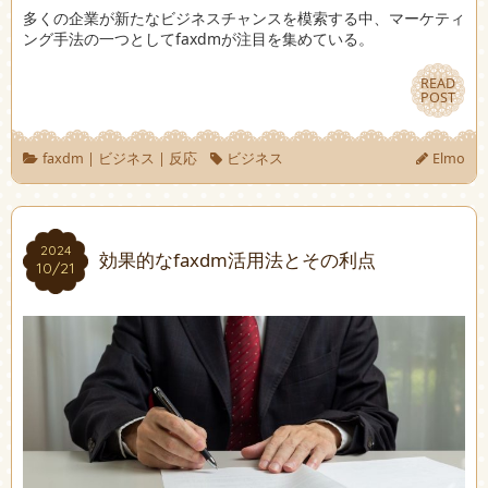
多くの企業が新たなビジネスチャンスを模索する中、マーケティ
ング手法の一つとしてfaxdmが注目を集めている。
READ
READ
POST
POST
faxdm
|
ビジネス
|
反応
ビジネス
Elmo
2024
2024
効果的なfaxdm活用法とその利点
10/21
10/21