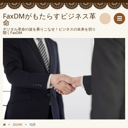
FaxDMがもたらすビジネス革
命
検
デジタル革命の波を乗りこなせ！ビジネスの未来を切り
開くFaxDM
索
>
2024年
>
10月