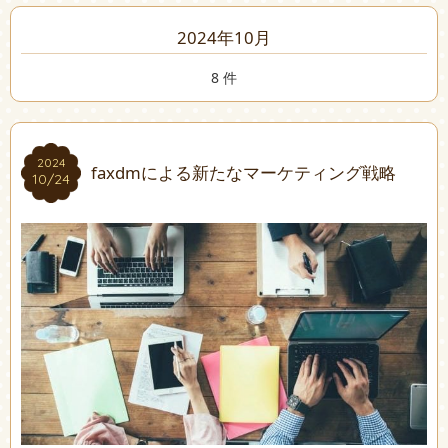
2024年10月
8 件
2024
2024
faxdmによる新たなマーケティング戦略
10/24
10/24