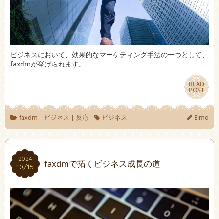
ビジネスにおいて、効果的なマーケティング手法の一つとして、
faxdmが挙げられます。
READ
READ
POST
POST
faxdm
|
ビジネス
|
反応
ビジネス
Elmo
2024
2024
faxdmで拓くビジネス成長の道
10/15
10/15