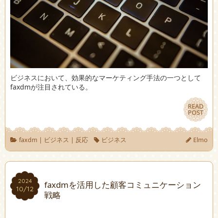
ビジネスにおいて、効果的なマーケティング手法の一つとして
faxdmが注目されている。
READ
READ
POST
POST
faxdm
|
ビジネス
|
反応
ビジネス
Elmo
2024
2024
faxdmを活用した顧客コミュニケーション
10/12
10/12
戦略