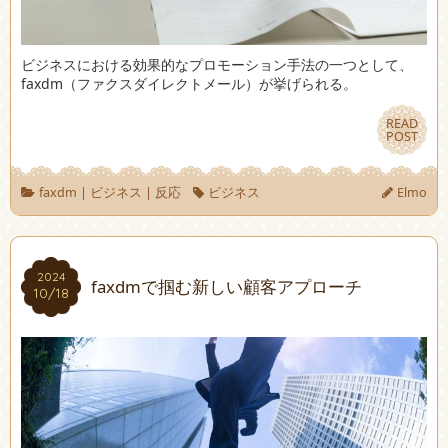
ビジネスにおける効果的なプロモーション手法の一つとして、
faxdm（ファクスダイレクトメール）が挙げられる。
READ
READ
POST
POST
faxdm
|
ビジネス
|
反応
ビジネス
Elmo
2024
2024
faxdmで掴む新しい顧客アプローチ
10/18
10/18