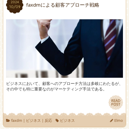
2024
2024
faxdmによる顧客アプローチ戦略
10/09
10/09
ビジネスにおいて、顧客へのアプローチ方法は多岐にわたるが、
その中でも特に重要なのがマーケティング手法である。
READ
READ
POST
POST
faxdm
|
ビジネス
|
反応
ビジネス
Elmo