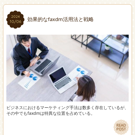
2024
2024
効果的なfaxdm活用法と戦略
10/06
10/06
ビジネスにおけるマーケティング手法は数多く存在しているが、
その中でもfaxdmは特異な位置を占めている。
READ
READ
POST
POST