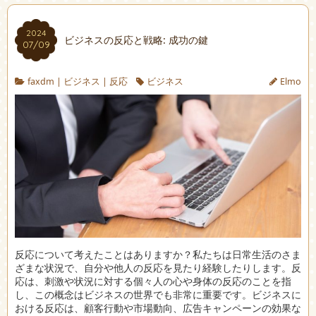
2024
ビジネスの反応と戦略: 成功の鍵
07/09
faxdm
|
ビジネス
|
反応
ビジネス
Elmo
反応について考えたことはありますか？私たちは日常生活のさま
ざまな状況で、自分や他人の反応を見たり経験したりします。
反
応は、刺激や状況に対する個々人の心や身体の反応のことを指
し、この概念はビジネスの世界でも非常に重要です。ビジネスに
おける反応は、顧客行動や市場動向、広告キャンペーンの効果な