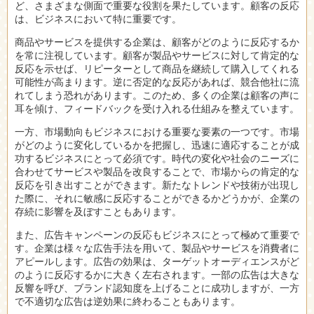
ど、さまざまな側面で重要な役割を果たしています。顧客の反応
は、ビジネスにおいて特に重要です。
商品やサービスを提供する企業は、顧客がどのように反応するか
を常に注視しています。顧客が製品やサービスに対して肯定的な
反応を示せば、リピーターとして商品を継続して購入してくれる
可能性が高まります。逆に否定的な反応があれば、競合他社に流
れてしまう恐れがあります。このため、多くの企業は顧客の声に
耳を傾け、フィードバックを受け入れる仕組みを整えています。
一方、市場動向もビジネスにおける重要な要素の一つです。市場
がどのように変化しているかを把握し、迅速に適応することが成
功するビジネスにとって必須です。時代の変化や社会のニーズに
合わせてサービスや製品を改良することで、市場からの肯定的な
反応を引き出すことができます。新たなトレンドや技術が出現し
た際に、それに敏感に反応することができるかどうかが、企業の
存続に影響を及ぼすこともあります。
また、広告キャンペーンの反応もビジネスにとって極めて重要で
す。企業は様々な広告手法を用いて、製品やサービスを消費者に
アピールします。広告の効果は、ターゲットオーディエンスがど
のように反応するかに大きく左右されます。一部の広告は大きな
反響を呼び、ブランド認知度を上げることに成功しますが、一方
で不適切な広告は逆効果に終わることもあります。