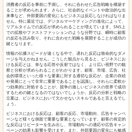
消費者の反応を事前に予測し、それに合わせた広告戦略を構築す
ることが求められます。さらに、社会的なイベントや政治的な出
来事など、外部要因の変化にもビジネスは反応しなければなりま
せん。特に最近では、デジタルマーケティングの進化によって、
リアルタイムでの反応が求められることが増えています。SNS上
での拡散やファストファッションのような分野では、瞬時に顧客
の反応を読み取り、それに合わせた戦略を展開することが成功の
鍵となります。
情報の伝播スピードが速くなる中で、遅れた反応は致命的なダメ
ージを与えかねません。こうした観点から見ると、ビジネスにお
ける反応とは、単なる応答や反射ではなく、より広い視野での観
察と分析が求められることがわかります。顧客、市場、広告、社
会的環境といった様々な要素に対する適切な反応が、企業の存続
や発展にとって非常に重要であることを認識し、それらに柔軟か
つ効果的に対処することが、競争の激しいビジネスの世界で成功
するための鍵となるのではないでしょうか。反応の分析と戦略の
立案は、ビジネスにおいて欠かせないスキルであると言えるでし
ょう。
ビジネスにおける反応は、顧客の反応、市場動向、広告キャンペ
ーンなど様々な側面で重要な要素となっています。顧客の肯定的
な反応はリピーターを生み出し、市場動向への適応や広告キャン
ペーンの効果も影響を受けます。また、外部要因の変化にも敏感