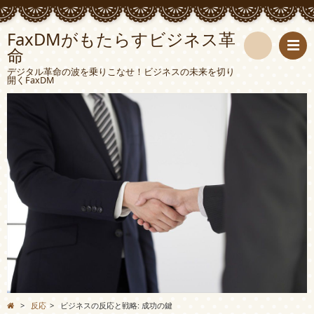
FaxDMがもたらすビジネス革
命
検
デジタル革命の波を乗りこなせ！ビジネスの未来を切り
開くFaxDM
索
>
反応
>
ビジネスの反応と戦略: 成功の鍵