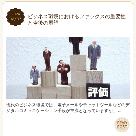
2024
2024
ビジネス環境におけるファックスの重要性
06/03
06/03
と今後の展望
現代のビジネス環境では、電子メールやチャットツールなどのデ
ジタルコミュニケーション手段が主流となっていますが、 …
READ
READ
POST
POST