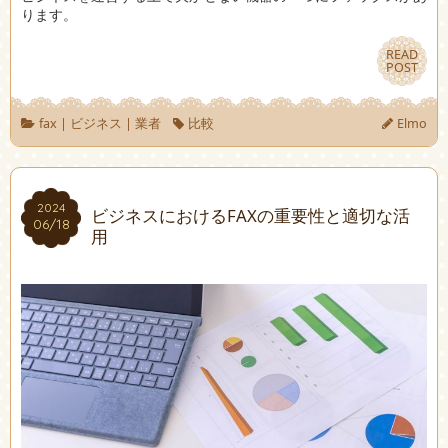
ります。
READ
READ
POST
POST
fax
|
ビジネス
|
業者
比較
Elmo
2024
2024
ビジネスにおけるFAXの重要性と適切な活
06/18
06/18
用