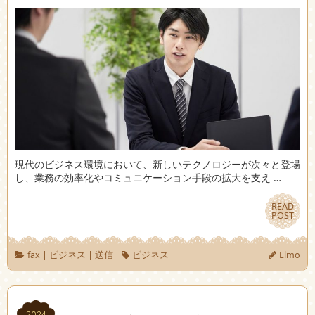
現代のビジネス環境において、新しいテクノロジーが次々と登場
し、業務の効率化やコミュニケーション手段の拡大を支え …
READ
READ
POST
POST
fax
|
ビジネス
|
送信
ビジネス
Elmo
2024
2024