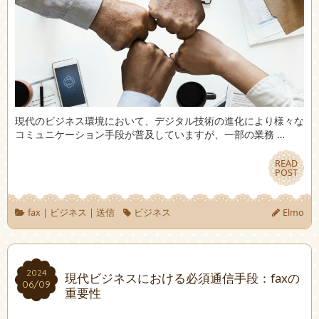
現代のビジネス環境において、デジタル技術の進化により様々な
コミュニケーション手段が普及していますが、一部の業務 …
READ
READ
POST
POST
fax
|
ビジネス
|
送信
ビジネス
Elmo
2024
2024
現代ビジネスにおける必須通信手段：faxの
06/09
06/09
重要性