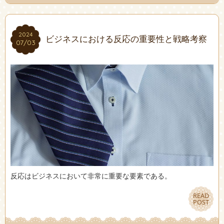
2024
2024
ビジネスにおける反応の重要性と戦略考察
07/03
07/03
反応はビジネスにおいて非常に重要な要素である。
READ
READ
POST
POST