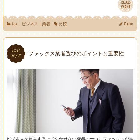
READ
READ
POST
POST
fax
|
ビジネス
|
業者
比較
Elmo
2024
2024
ファックス業者選びのポイントと重要性
06/21
06/21
ビジネスを運営する上で欠かせない機器の一つにファックスがあ