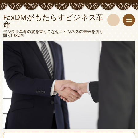
FaxDMがもたらすビジネス革
命
検
デジタル革命の波を乗りこなせ！ビジネスの未来を切り
開くFaxDM
索