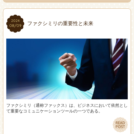
2024
2024
ファクシミリの重要性と未来
08/09
08/09
ファクシミリ（通称ファックス）は、ビジネスにおいて依然とし
て重要なコミュニケーションツールの一つである。
READ
READ
POST
POST