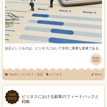
反応というものは、ビジネスにおいて非常に重要な要素である。
READ
READ
POST
POST
faxdm
|
ビジネス
|
反応
ビジネス
Elmo
2024
2024
ビジネスにおける顧客のフィードバックと
07/12
07/12
戦略