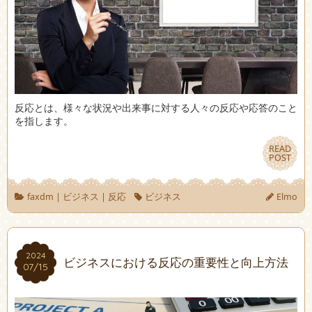
反応とは、様々な状況や出来事に対する人々の反応や応答のこと
を指します。
READ
READ
POST
POST
faxdm
|
ビジネス
|
反応
ビジネス
Elmo
2024
2024
ビジネスにおける反応の重要性と向上方法
07/15
07/15