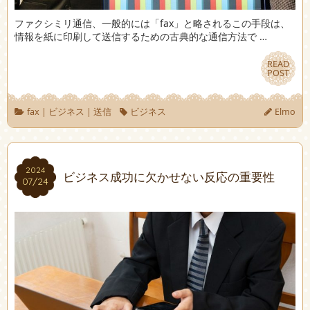
ファクシミリ通信、一般的には「fax」と略されるこの手段は、
情報を紙に印刷して送信するための古典的な通信方法で …
READ
READ
POST
POST
fax
|
ビジネス
|
送信
ビジネス
Elmo
2024
2024
ビジネス成功に欠かせない反応の重要性
07/24
07/24