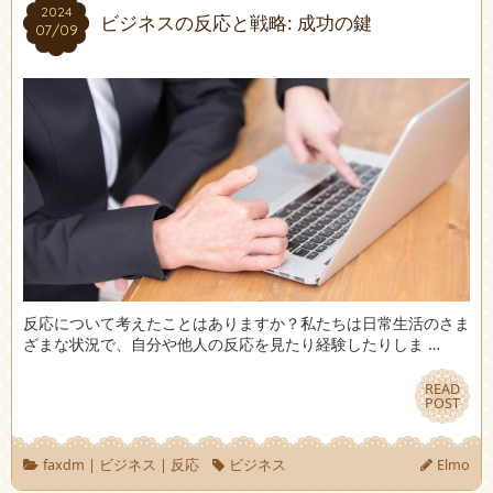
2024
2024
ビジネスの反応と戦略: 成功の鍵
07/09
07/09
反応について考えたことはありますか？私たちは日常生活のさま
ざまな状況で、自分や他人の反応を見たり経験したりしま …
READ
READ
POST
POST
faxdm
|
ビジネス
|
反応
ビジネス
Elmo