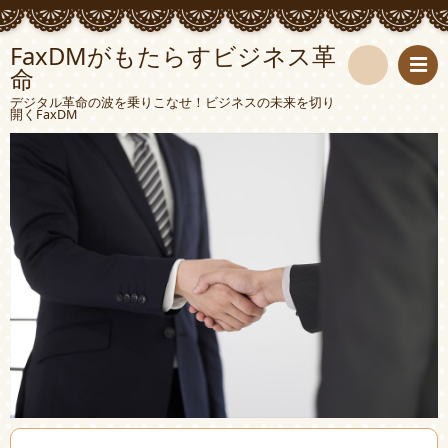
FaxDMがもたらすビジネス革
命
検
デジタル革命の波を乗りこなせ！ビジネスの未来を切り
開くFaxDM
索