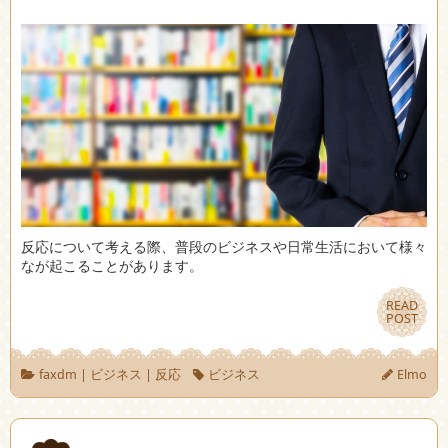
反応について考える際、普段のビジネスや日常生活において様々
なが起こることがあります。
READ
READ
POST
POST
faxdm
|
ビジネス
|
反応
ビジネス
Elmo