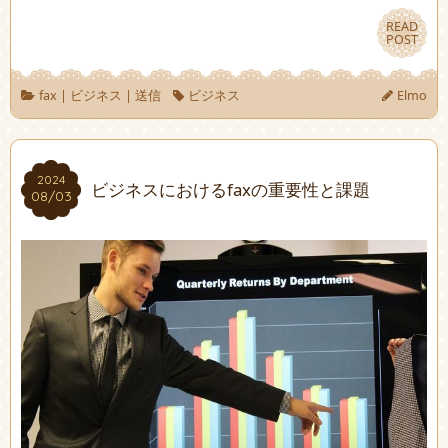
READ
READ
POST
POST
fax
|
ビジネス
|
送信
ビジネス
Elmo
2024
2024
ビジネスにおけるfaxの重要性と課題
08/03
08/03